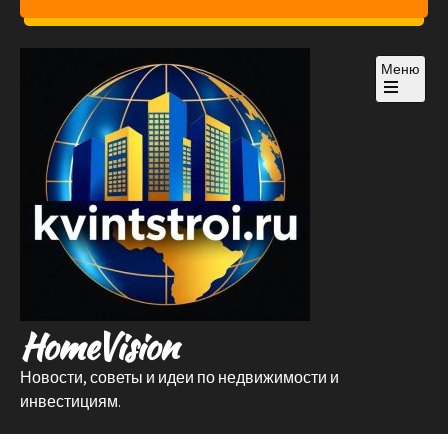
Перейти
к
содержимому
Меню
Открыть
главное
меню
HomeVision
Новости, советы и идеи по недвижимости и
инвестициям.